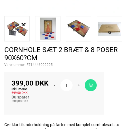
CORNHOLE SÆT 2 BRÆT & 8 POSER
90X60?CM
Varenummer:
5714446002225
399,00 DKK
-
+
inkl. moms
699,00 DKK
Du sparer
300,00 DKK
Gør klar til underholdning på farten med komplet cornholesæt: to