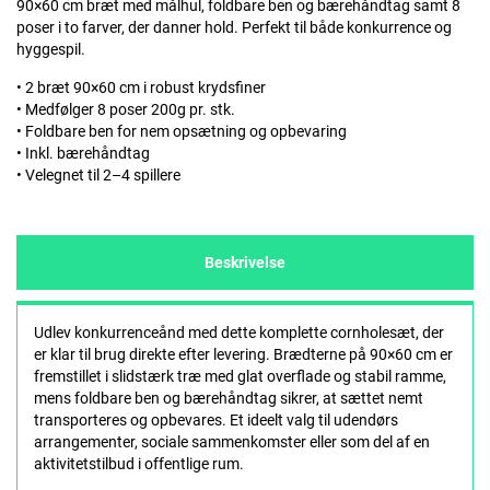
90×60 cm bræt med målhul, foldbare ben og bærehåndtag samt 8
poser i to farver, der danner hold. Perfekt til både konkurrence og
hyggespil.
• 2 bræt 90×60 cm i robust krydsfiner
• Medfølger 8 poser 200g pr. stk.
• Foldbare ben for nem opsætning og opbevaring
• Inkl. bærehåndtag
• Velegnet til 2–4 spillere
Beskrivelse
Udlev konkurrenceånd med dette komplette cornholesæt, der
er klar til brug direkte efter levering. Brædterne på 90×60 cm er
fremstillet i slidstærk træ med glat overflade og stabil ramme,
mens foldbare ben og bærehåndtag sikrer, at sættet nemt
transporteres og opbevares. Et ideelt valg til udendørs
arrangementer, sociale sammenkomster eller som del af en
aktivitetstilbud i offentlige rum.