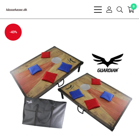
0
bars
user
search
light
light
light
-43%