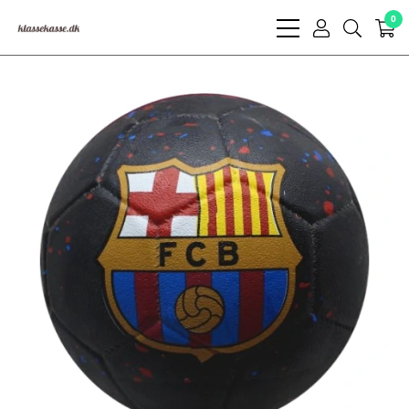
0
bars
user
search
light
light
light