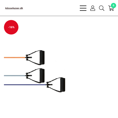
0
bars
user
search
light
light
light
-16%