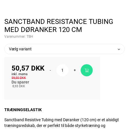
SANCTBAND RESISTANCE TUBING
MED DØRANKER 120 CM
Varenummer:
TBH
Vælg variant
50,57 DKK
-
+
inkl. moms
59,50 DKK
Du sparer
8,93 DKK
TRÆNINGSELASTIK
Sanctband Resistive Tubing med Døranker (120 cm) er et alsidigt
træningsredskab, der er perfekt til både styrketræning og