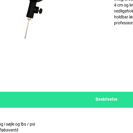
4 cm og le
vedligehol
holdbar løs
profession
Beskrivelse
 i søjle og lbs / psi
fløbsventil