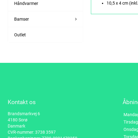
10,5 x 4 cm (inkl
Håndvarmer
Bamser
Outlet
Kontakt os
Åbnin
Brandsmarkvej 6
Manda
4180 Sorø
Tirsdag
Danmark
Onsda
CVR-nummer: 3738 3597
Torsda