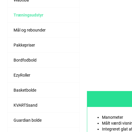
Waboba
Træningsudstyr
Mål og rebounder
Pakkepriser
Bordfodbold
EzyRoller
Basketbolde
KVARTSsand
Manometer
Guardian bolde
Målt værdi visning
Integreret glat a