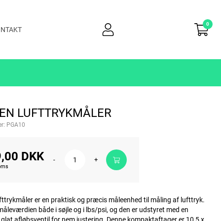
0
user
NTAKT
light
EN LUFTTRYKMÅLER
r:
PGA10
,00 DKK
-
+
moms
ttrykmåler er en praktisk og præcis måleenhed til måling af lufttryk.
måleværdien både i søjle og i lbs/psi, og den er udstyret med en
, glat afløbsventil for nem justering. Denne kompaktaftager er 10,5 x