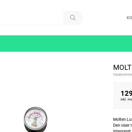
KO
MOLT
Varenumme
129
inkl. 
Molten Luf
Den viser 
integreret