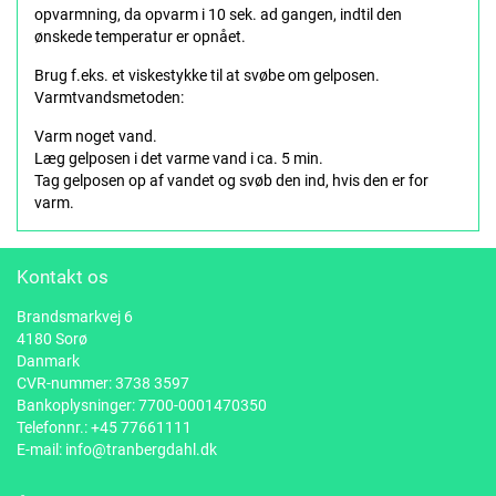
opvarmning, da opvarm i 10 sek. ad gangen, indtil den
ønskede temperatur er opnået.
Brug f.eks. et viskestykke til at svøbe om gelposen.
Varmtvandsmetoden:
Varm noget vand.
Læg gelposen i det varme vand i ca. 5 min.
Tag gelposen op af vandet og svøb den ind, hvis den er for
varm.
Kontakt os
Brandsmarkvej 6
4180 Sorø
Danmark
CVR-nummer: 3738 3597
Bankoplysninger: 7700-0001470350
Telefonnr.:
+45 77661111
E-mail:
info@tranbergdahl.dk