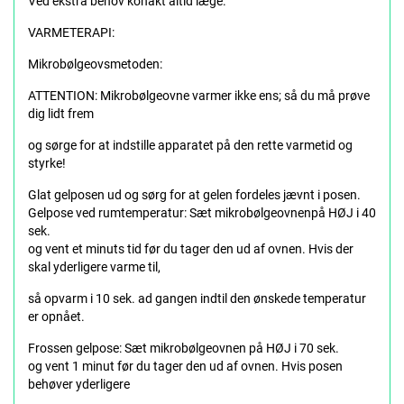
Ved ekstra behov konakt altid læge.
VARMETERAPI:
Mikrobølgeovsmetoden:
ATTENTION: Mikrobølgeovne varmer ikke ens; så du må prøve
dig lidt frem
og sørge for at indstille apparatet på den rette varmetid og
styrke!
Glat gelposen ud og sørg for at gelen fordeles jævnt i posen.
Gelpose ved rumtemperatur: Sæt mikrobølgeovnenpå HØJ i 40
sek.
og vent et minuts tid før du tager den ud af ovnen. Hvis der
skal yderligere varme til,
så opvarm i 10 sek. ad gangen indtil den ønskede temperatur
er opnået.
Frossen gelpose: Sæt mikrobølgeovnen på HØJ i 70 sek.
og vent 1 minut før du tager den ud af ovnen. Hvis posen
behøver yderligere