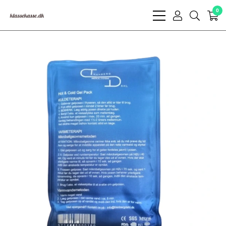
0
bars
user
search
light
light
light