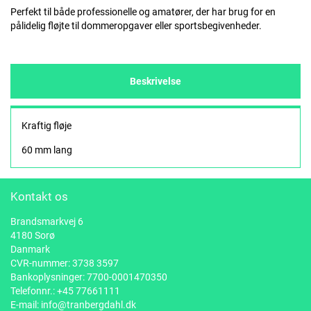
Perfekt til både professionelle og amatører, der har brug for en
pålidelig fløjte til dommeropgaver eller sportsbegivenheder.
Beskrivelse
Kraftig fløje
60 mm lang
Kontakt os
Brandsmarkvej 6
4180 Sorø
Danmark
CVR-nummer: 3738 3597
Bankoplysninger: 7700-0001470350
Telefonnr.:
+45 77661111
E-mail:
info@tranbergdahl.dk