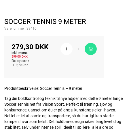
SOCCER TENNIS 9 METER
Varenummer:
39410
279,30 DKK
-
+
inkl. moms
399,00 DKK
Du sparer
119,70 DKK
Produktbeskrivelse: Soccer Tennis – 9 meter
Tag din boldkontrol og teknik til nye højder med dette 9 meter lange
Soccer Tennis net fra Vision Sport. Perfekt til træning, sjov og
konkurrence, uanset om du er på græs, kunstgræs eller i haven.
Nettet er let at samle og transportere, så du hurtigt kan starte
kampen, hvor som helst. Det holdbare design sikrer lang levetid og
stabilitet, selv under intense spil. Ideelt til spillere i alle aldre og