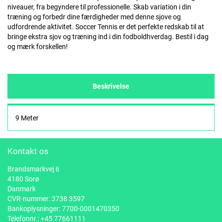
niveauer, fra begyndere til professionelle. Skab variation i din
træning og forbedr dine færdigheder med denne sjove og
udfordrende aktivitet. Soccer Tennis er det perfekte redskab til at
bringe ekstra sjov og træning ind i din fodboldhverdag. Bestil i dag
og mærk forskellen!
Beskrivelse
9 Meter
Kontakt os
Brandsmarkvej 6
4180 Sorø
Danmark
CVR-nummer: 3738 3597
Bankoplysninger: 7700-0001470350
Telefonnr.:
+45 77661111