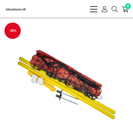
0
bars
user
search
light
light
light
-30%