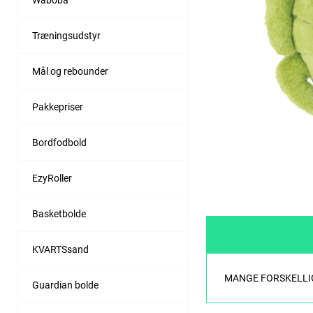
Waboba
Træningsudstyr
Mål og rebounder
Pakkepriser
Bordfodbold
EzyRoller
Basketbolde
KVARTSsand
MANGE FORSKELLIG
Guardian bolde