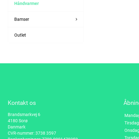
Håndvarmer
Bamser
Outlet
Kontakt os
Åbnin
Brandsmarkvej 6
Manda
4180 Sorø
Tirsdag
Danmark
Onsda
CVR-nummer: 3738 3597
Torsda