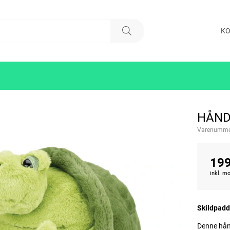
KO
HÅN
Varenumme
199
inkl. 
Skildpad
Denne hån