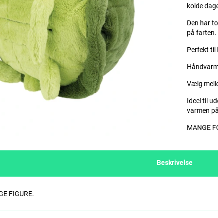
kolde dag
Den har to
på farten.
Perfekt ti
Håndvarme
Vælg melle
Ideel til u
varmen på
MANGE FO
Beskrivelse
E FIGURE.