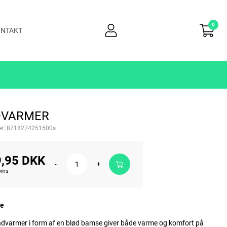
0
user
NTAKT
light
DVARMER
r:
8718274251500s
,95 DKK
-
+
moms
de
dvarmer i form af en blød bamse giver både varme og komfort på