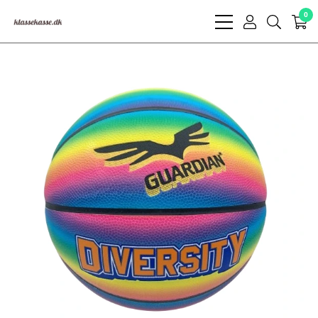
0
bars
user
search
light
light
light