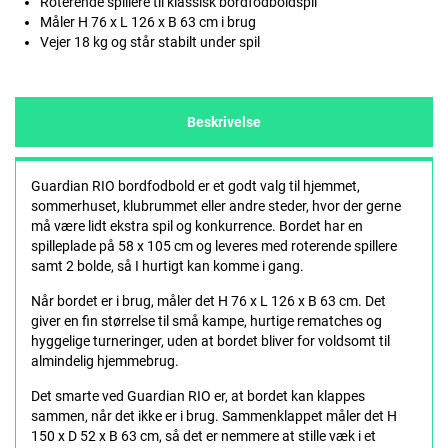
Roterende spillere til klassisk bordfodboldspil
Måler H 76 x L 126 x B 63 cm i brug
Vejer 18 kg og står stabilt under spil
Beskrivelse
Guardian RIO bordfodbold er et godt valg til hjemmet,
sommerhuset, klubrummet eller andre steder, hvor der gerne
må være lidt ekstra spil og konkurrence. Bordet har en
spilleplade på 58 x 105 cm og leveres med roterende spillere
samt 2 bolde, så I hurtigt kan komme i gang.
Når bordet er i brug, måler det H 76 x L 126 x B 63 cm. Det
giver en fin størrelse til små kampe, hurtige rematches og
hyggelige turneringer, uden at bordet bliver for voldsomt til
almindelig hjemmebrug.
Det smarte ved Guardian RIO er, at bordet kan klappes
sammen, når det ikke er i brug. Sammenklappet måler det H
150 x D 52 x B 63 cm, så det er nemmere at stille væk i et