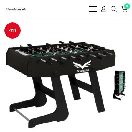
0
bars
user
search
light
light
light
-31%