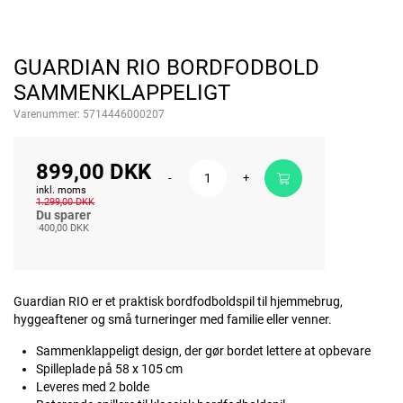
GUARDIAN RIO BORDFODBOLD
SAMMENKLAPPELIGT
Varenummer:
5714446000207
899,00 DKK
-
+
inkl. moms
1.299,00 DKK
Du sparer
400,00 DKK
Guardian RIO er et praktisk bordfodboldspil til hjemmebrug,
hyggeaftener og små turneringer med familie eller venner.
Sammenklappeligt design, der gør bordet lettere at opbevare
Spilleplade på 58 x 105 cm
Leveres med 2 bolde